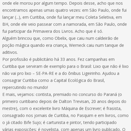
onde ele morou por algum tempo. Depois desse, acho que nos
encontramos apenas umas quatro vezes: em São Paulo, onde fui
lançar (...), em Curitiba, onde fui lançar meu Coleta Seletiva, em
BH, onde ele veio passear com a namorada, em São Paulo, onde
fui participar da Primavera dos Livros. Acho que é só.
Alguém brincou que, como Obelix, que caiu num caldeirão de
poção mágica quando era criança, Werneck caiu num tanque de
aditivos.
Por profissão é publicitário há 33 anos. Fez campanhas em
Curitiba que serviram de exemplo para o Brasil: Lixo que não é lixo
não vai pro lixo – SE-PA-RE e a do ônibus Ligeirinho. Ajudou a
consagrar Curitiba como a Capital Ecológica do Brasil,
repercutindo no mundo!
E mais, vejamos: contista, premiado no concurso do Paraná (o
primeiro curitibano depois de Dalton Trevisan, 20 anos depois do
mestre), com o excelente livro Máquina de Escrever; é frasista,
consagrado nos jornais de Curitiba, no Pasquim e em livros, como
o já citado Bife Sujo; é cartunista e pintor, tendo participado
várias exposições; é novelista, com apenas um livro publicado, O