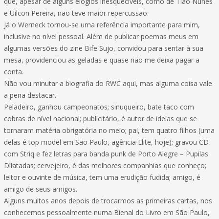
que, apesar de alguns elogios inesquecíveis, como de Tião Nunes
e Uilcon Pereira, não teve maior repercussão.
Já o Werneck tornou-se uma referência importante para mim,
inclusive no nível pessoal. Além de publicar poemas meus em
algumas versões do zine Bife Sujo, convidou para sentar à sua
mesa, providenciou as geladas e quase não me deixa pagar a
conta.
Não vou minutar a biografia do RWC aqui, mas alguma coisa vale
a pena destacar.
Peladeiro, ganhou campeonatos; sinuqueiro, bate taco com
cobras de nível nacional; publicitário, é autor de ideias que se
tornaram matéria obrigatória no meio; pai, tem quatro filhos (uma
delas é top model em São Paulo, agência Elite, hoje); gravou CD
com Striq e fez letras para banda punk de Porto Alegre – Pupilas
Dilatadas; cervejeiro, é das melhores companhias que conheço;
leitor e ouvinte de música, tem uma erudição fudida; amigo, é
amigo de seus amigos.
Alguns muitos anos depois de trocarmos as primeiras cartas, nos
conhecemos pessoalmente numa Bienal do Livro em São Paulo,