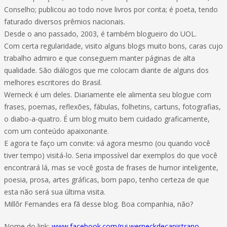
Conselho; publicou ao todo nove livros por conta; é poeta, tendo
faturado diversos prêmios nacionais.
Desde o ano passado, 2003, é também blogueiro do UOL.
Com certa regularidade, visito alguns blogs muito bons, caras cujo
trabalho admiro e que conseguem manter páginas de alta
qualidade. São diálogos que me colocam diante de alguns dos
melhores escritores do Brasil.
Werneck é um deles. Diariamente ele alimenta seu blogue com
frases, poemas, reflexões, fábulas, folhetins, cartuns, fotografias,
o diabo-a-quatro. É um blog muito bem cuidado graficamente,
com um conteúdo apaixonante.
E agora te faço um convite: vá agora mesmo (ou quando você
tiver tempo) visitá-lo. Seria impossível dar exemplos do que você
encontrará lá, mas se você gosta de frases de humor inteligente,
poesia, prosa, artes gráficas, bom papo, tenho certeza de que
esta não será sua última visita.
Millôr Fernandes era fã desse blog. Boa companhia, não?
Nome do link:
www.facebook.com/rui.werneckdecapistrano