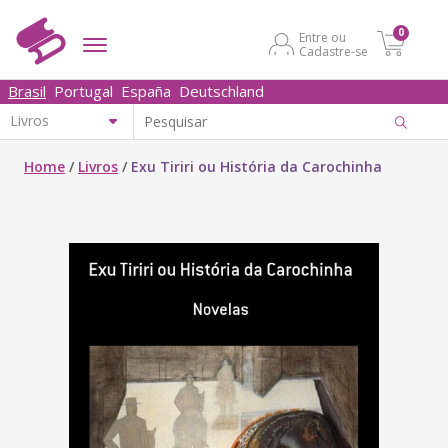
0
Entre ou
Cadastre-se
Brasil
Portugal
España
Deutschland
Home
/
Livros
/
Exu Tiriri ou História da Carochinha