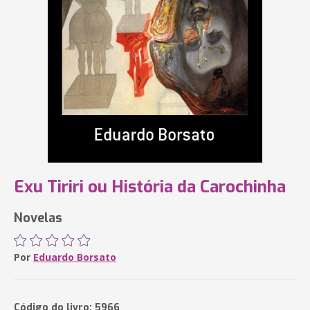
Exu Tiriri ou História da Carochinha
Novelas
Por
Eduardo Borsato
Código do livro: 5966