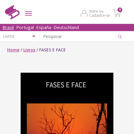
0
Entre ou
Cadastre-se
Brasil
Portugal
España
Deutschland
Home
/
Livros
/
FASES E FACE