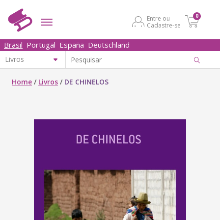
0
Entre ou
Cadastre-se
Brasil
Portugal
España
Deutschland
Home
/
Livros
/
DE CHINELOS