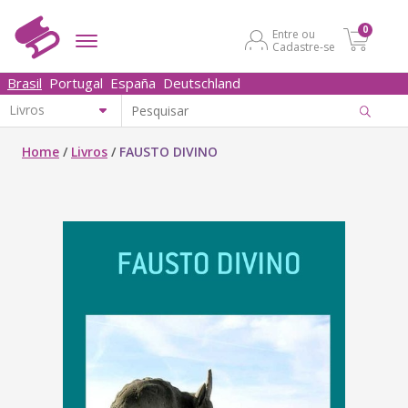
0
Entre ou
Cadastre-se
Brasil
Portugal
España
Deutschland
Home
/
Livros
/
FAUSTO DIVINO