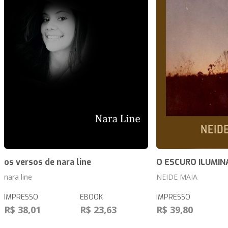
os versos de nara line
O ESCURO ILUMI
nara line
NEIDE MAIA
IMPRESSO
EBOOK
IMPRESSO
R$ 38,01
R$ 23,63
R$ 39,80