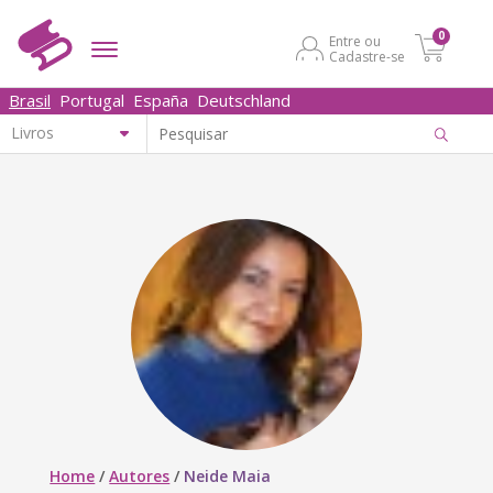
0
Entre ou
Cadastre-se
Brasil
Portugal
España
Deutschland
Home
/
Autores
/
Neide Maia