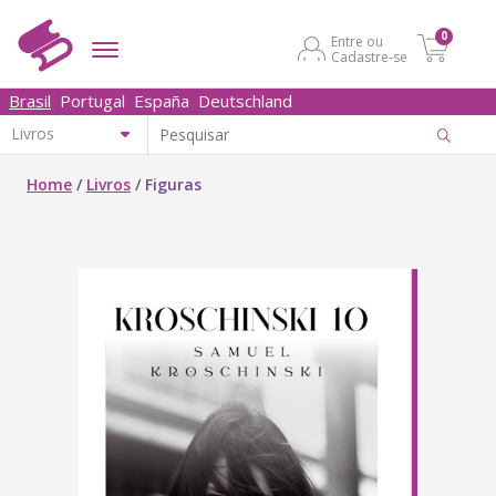
0
Entre ou
Cadastre-se
Brasil
Portugal
España
Deutschland
Home
/
Livros
/
Figuras