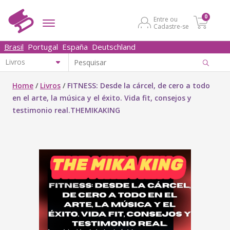
0
Entre ou
Cadastre-se
Brasil
Portugal
España
Deutschland
Home
/
Livros
/
FITNESS: Desde la cárcel, de cero a todo
en el arte, la música y el éxito. Vida fit, consejos y
testimonio real.THEMIKAKING