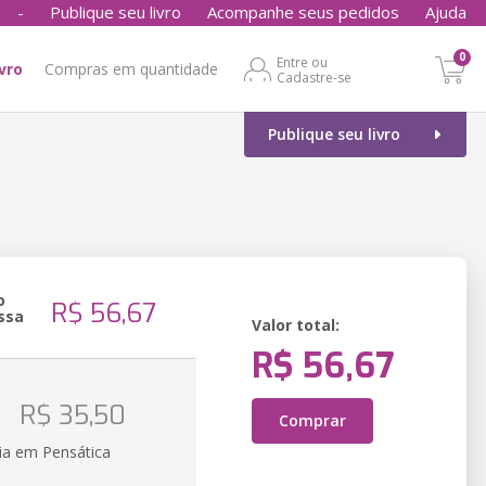
-
Publique seu livro
Acompanhe seus pedidos
Ajuda
0
Entre ou
ivro
Compras em quantidade
Cadastre-se
Publique seu livro
o
R$ 56,67
ssa
Valor total:
R$ 56,67
o
R$ 35,50
Comprar
ia em Pensática