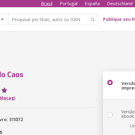
Brasil
Portugal
España
Deutschland
Publique seu l
do Caos
Versã
impre
 Macagi
Versã
ebook
vro: 311072
Le
s