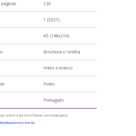
 páginas
120
1 (2021)
A5 (148x210)
to
Brochura c/ orelha
Preto e branco
pel
Polen
Português
ar sobre este livro? Envie um email para
ubedeautores.com.br