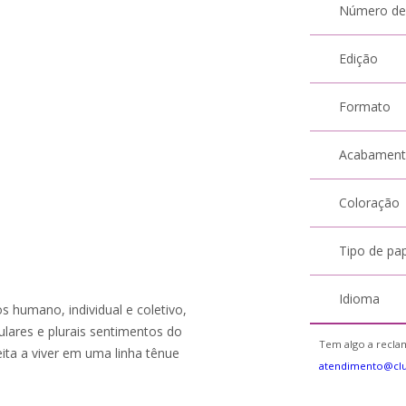
Número de
Edição
Formato
Acabamen
Coloração
Tipo de pa
Idioma
 humano, individual e coletivo,
ulares e plurais sentimentos do
Tem algo a reclam
eita a viver em uma linha tênue
atendimento@cl