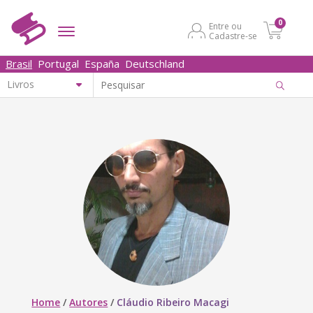
0
Entre ou
Cadastre-se
Brasil
Portugal
España
Deutschland
Home
/
Autores
/
Cláudio Ribeiro Macagi