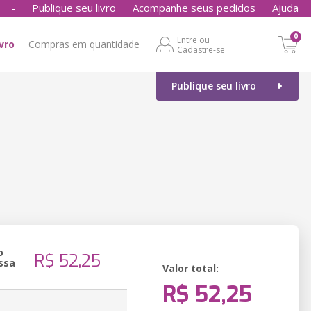
-
Publique seu livro
Acompanhe seus pedidos
Ajuda
0
Entre ou
ivro
Compras em quantidade
Cadastre-se
Publique seu livro
o
R$ 52,25
ssa
Valor total:
R$ 52,25