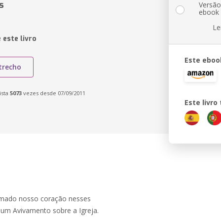
s
Versã
ebook
Le
 este livro
Este eboo
trecho
ista
5073
vezes desde 07/09/2011
Este livr
omado nosso coração nesses
 um Avivamento sobre a Igreja.