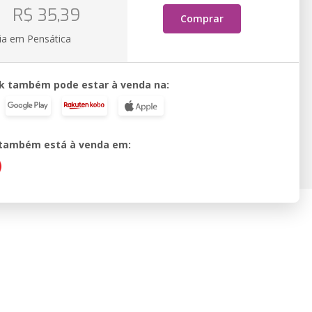
o
R$ 35,39
Comprar
ia em Pensática
k também pode estar à venda na:
o também está à venda em: