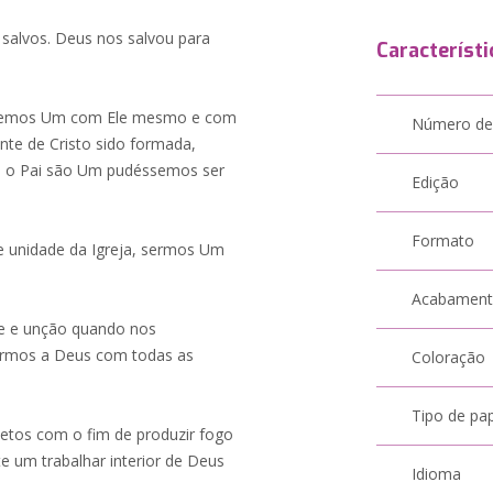
salvos. Deus nos salvou para
Característi
fossemos Um com Ele mesmo e com
Número de
nte de Cristo sido formada,
e o Pai são Um pudéssemos ser
Edição
Formato
e unidade da Igreja, sermos Um
Acabamen
de e unção quando nos
armos a Deus com todas as
Coloração
Tipo de pa
etos com o fim de produzir fogo
e um trabalhar interior de Deus
Idioma