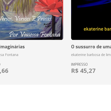
Imaginárias
O sussurro de um
ssa Fontana
ekaterine barbosa de lim
O
IMPRESSO
,66
R$ 45,27