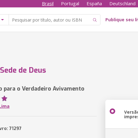
Brasil
Portugal
España
Deutschland
Publique seu l
Sede de Deus
 para o Verdadeiro Avivamento
Lima
Versã
impre
vro: 71297