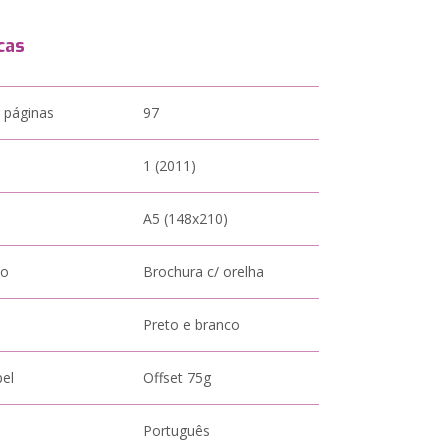
cas
 páginas
97
1 (2011)
A5 (148x210)
to
Brochura c/ orelha
Preto e branco
pel
Offset 75g
Português