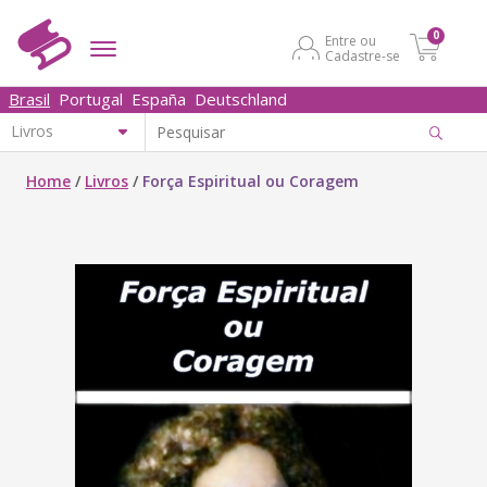
0
Entre ou
Cadastre-se
Brasil
Portugal
España
Deutschland
Home
/
Livros
/
Força Espiritual ou Coragem