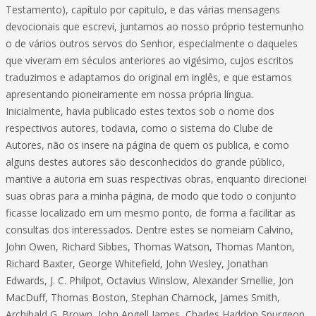
Testamento), capítulo por capitulo, e das várias mensagens
devocionais que escrevi, juntamos ao nosso próprio testemunho
o de vários outros servos do Senhor, especialmente o daqueles
que viveram em séculos anteriores ao vigésimo, cujos escritos
traduzimos e adaptamos do original em inglês, e que estamos
apresentando pioneiramente em nossa própria língua.
Inicialmente, havia publicado estes textos sob o nome dos
respectivos autores, todavia, como o sistema do Clube de
Autores, não os insere na página de quem os publica, e como
alguns destes autores são desconhecidos do grande público,
mantive a autoria em suas respectivas obras, enquanto direcionei
suas obras para a minha página, de modo que todo o conjunto
ficasse localizado em um mesmo ponto, de forma a facilitar as
consultas dos interessados. Dentre estes se nomeiam Calvino,
John Owen, Richard Sibbes, Thomas Watson, Thomas Manton,
Richard Baxter, George Whitefield, John Wesley, Jonathan
Edwards, J. C. Philpot, Octavius Winslow, Alexander Smellie, Jon
MacDuff, Thomas Boston, Stephan Charnock, James Smith,
Archibald G. Brown, John Angell James, Charles Haddon Spurgeon,