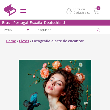
0
Entre ou
Cadastre-se
Brasil
Portugal
España
Deutschland
Home
/
Livros
/
Fotografia a arte de encantar