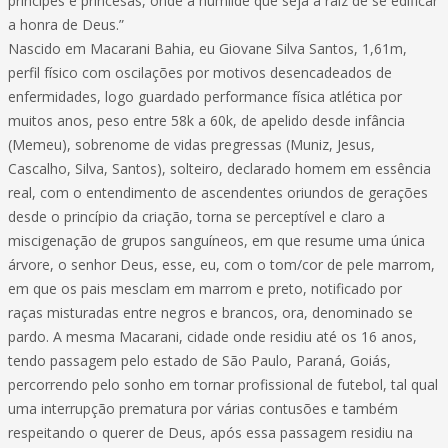
príncipes e princesas, onde a humilde que seja a raiz de se edificar
a honra de Deus.”
Nascido em Macarani Bahia, eu Giovane Silva Santos, 1,61m,
perfil físico com oscilações por motivos desencadeados de
enfermidades, logo guardado performance física atlética por
muitos anos, peso entre 58k a 60k, de apelido desde infância
(Memeu), sobrenome de vidas pregressas (Muniz, Jesus,
Cascalho, Silva, Santos), solteiro, declarado homem em essência
real, com o entendimento de ascendentes oriundos de gerações
desde o princípio da criação, torna se perceptível e claro a
miscigenação de grupos sanguíneos, em que resume uma única
árvore, o senhor Deus, esse, eu, com o tom/cor de pele marrom,
em que os pais mesclam em marrom e preto, notificado por
raças misturadas entre negros e brancos, ora, denominado se
pardo. A mesma Macarani, cidade onde residiu até os 16 anos,
tendo passagem pelo estado de São Paulo, Paraná, Goiás,
percorrendo pelo sonho em tornar profissional de futebol, tal qual
uma interrupção prematura por várias contusões e também
respeitando o querer de Deus, após essa passagem residiu na