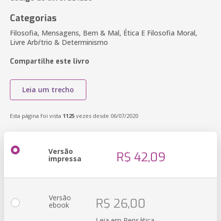
Categorias
Filosofia, Mensagens, Bem & Mal, Ética E Filosofia Moral,
Livre Arbŕtrio & Determinismo
Compartilhe este livro
Leia um trecho
Esta página foi vista
1125
vezes desde 06/07/2020
Versão
R$ 42,09
impressa
Versão
R$ 26,00
ebook
Leia em Pensática