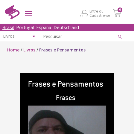
0
Entre ou
Cadastre-se
Brasil
Portugal
España
Deutschland
Home
/
Livros
/
Frases e Pensamentos