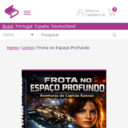
0
Entre ou
Cadastre-se
Brasil
Portugal
España
Deutschland
Home
/
Livros
/
Frota no Espaço Profundo