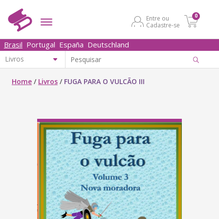
0
Entre ou
Cadastre-se
Brasil
Portugal
España
Deutschland
Home
/
Livros
/
FUGA PARA O VULCÃO III