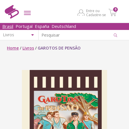
0
Entre ou
Cadastre-se
Brasil
Portugal
España
Deutschland
Home
/
Livros
/
GAROTOS DE PENSÃO