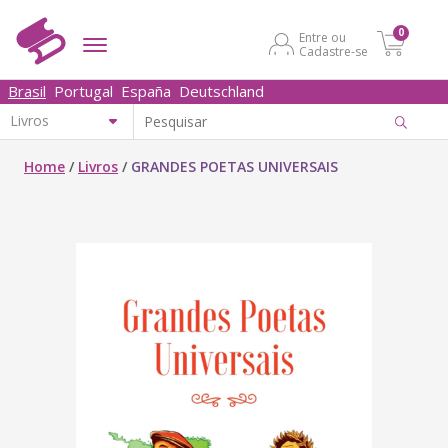
0
Entre ou
Cadastre-se
Brasil
Portugal
España
Deutschland
Home
/
Livros
/
GRANDES POETAS UNIVERSAIS