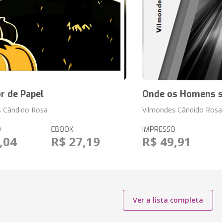
r de Papel
Onde os Homens 
s Cândido Rosa
Vilmondes Cândido Rosa
O
EBOOK
IMPRESSO
,04
R$ 27,19
R$ 49,91
Ver a lista completa