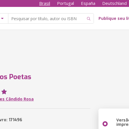
Brasil
Portugal
España
Deutschland
Publique seu l
os Poetas
es Cândido Rosa
vro: 171496
Versã
impre