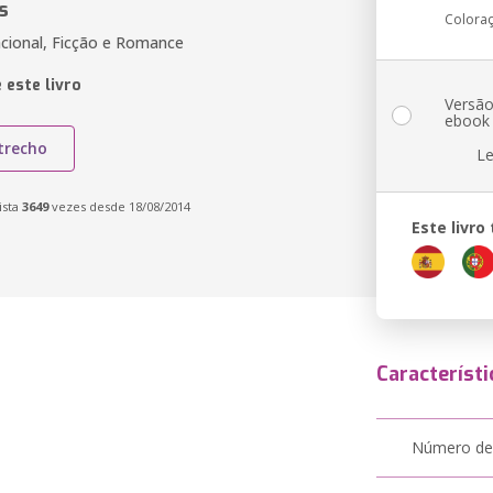
s
Colora
acional, Ficção e Romance
 este livro
Versã
ebook
trecho
Le
ista
3649
vezes desde 18/08/2014
Este livr
Característi
Número de