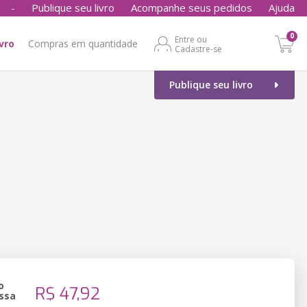
-
Publique seu livro
Acompanhe seus pedidos
Ajuda
0
Entre ou
ivro
Compras em quantidade
Cadastre-se
Publique seu livro
o
R$ 47,92
ssa