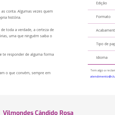
Edição
m as conta. Algumas vezes quem
Formato
ria história.
de toda a verdade, a certeza de
Acabamen
órias, uma que ninguém saiba o
Tipo de pa
eve te responder de alguma forma
Idioma
Tem algo a reclam
ntam o que convém, sempre em
atendimento@cl
Vilmondes Cândido Rosa