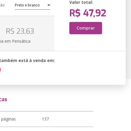
Valor total:
ção
R$ 47,92
o
Comprar
R$ 23,63
ia em Pensática
o também está à venda em:
cas
 páginas
137