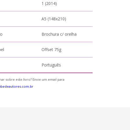
1 (2014)
A5 (148x210)
to
Brochura c/ orelha
pel
Offset 75g
Português
ar sobre este livro? Envie um email para
ubedeautores.com.br