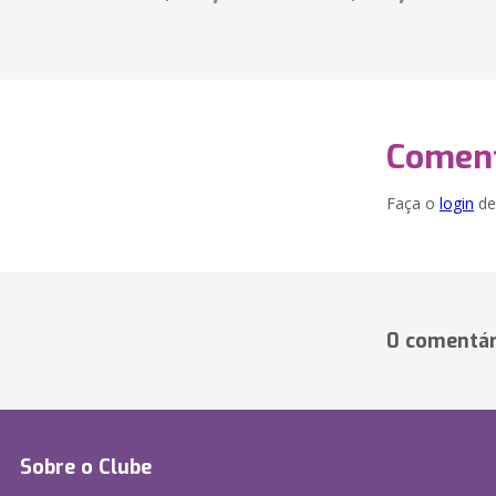
Coment
Faça o
login
dei
0 comentár
Sobre o Clube