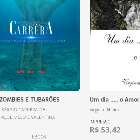
ZOMBIES E TUBARÕES
Um dia ..... o Amor
 SÉRGIO CARRÉRA DE
Virgínia Ribeiro
RQUE MELO E VALENTINA
IMPRESSO
R$ 53,42
O
EBOOK