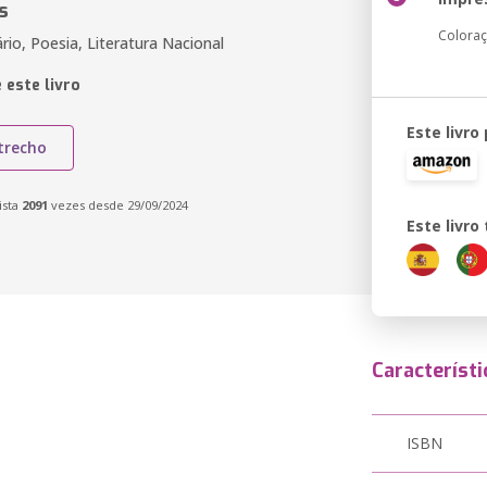
s
Colora
ário, Poesia, Literatura Nacional
 este livro
Este livro
trecho
ista
2091
vezes desde 29/09/2024
Este livr
Característi
ISBN