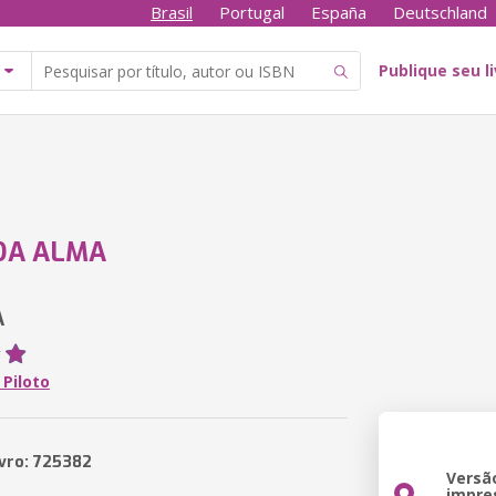
Brasil
Portugal
España
Deutschland
Publique seu l
DA ALMA
A
 Piloto
ivro: 725382
Versã
impre