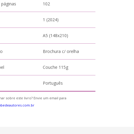
 páginas
102
1 (2024)
A5 (148x210)
to
Brochura c/ orelha
pel
Couche 115g
Português
ar sobre este livro? Envie um email para
ubedeautores.com.br