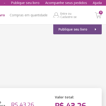
-
Publique seu livro
Acompanhe seus pedidos
Ajuda
0
Entre ou
ivro
Compras em quantidade
Cadastre-se
Publique seu livro
Valor total:
o
R$ 43,26
ssa