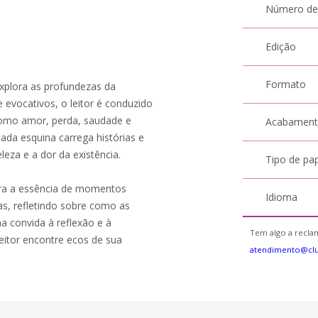
Número de
Edição
Formato
xplora as profundezas da
 evocativos, o leitor é conduzido
omo amor, perda, saudade e
Acabamen
da esquina carrega histórias e
eza e a dor da existência.
Tipo de pa
tura a essência de momentos
Idioma
s, refletindo sobre como as
a convida à reflexão e à
Tem algo a reclam
itor encontre ecos de sua
atendimento@cl