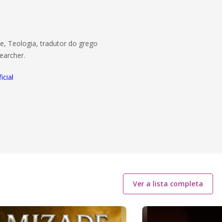
e, Teologia, tradutor do grego
searcher.
cial
Ver a lista completa