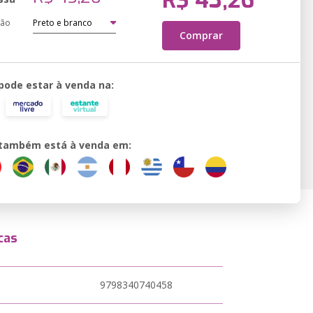
R$ 43,26
ção
Comprar
 pode estar à venda na:
o também está à venda em:
cas
9798340740458