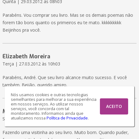
Quinta | 29.03.2012 às 08h03
Parabéns. Vou comprar seu livro. Mas se os demais poemas não
forem tão bons quanto os primeiros eu te mato. kkkkkkkkk
Beijinhos pra você.
Elizabeth Moreira
Terça | 27.03.2012 às 10h03
Parabéns, André. Que seu livro alcance muito sucesso. E você
também. Beijão, querido amigo.
Nós usamos cookies e outras tecnologias
semelhantes para melhorar a sua experiência
em nossos serviços. Ao utilizar nossos
ACEITO
serviços, você concorda com tal
Maria Luíza
monitoramento. Informamos ainda que
atualizamos nossa
Política de Privacidade
.
Sábado | 24.03.2012 às 06h03
Fazendo uma visitinha ao seu livro. Muito bom. Quando puder,