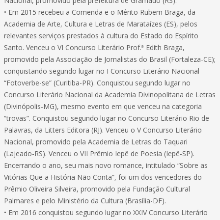
Nacional, promovido pela prefeitura de Gramado (RS).
• Em 2015 recebeu a Comenda e o Mérito Rubem Braga, da
Academia de Arte, Cultura e Letras de Marataízes (ES), pelos
relevantes serviços prestados à cultura do Estado do Espírito
Santo. Venceu o VI Concurso Literário Prof.ª Edith Braga,
promovido pela Associação de Jornalistas do Brasil (Fortaleza-CE);
conquistando segundo lugar no I Concurso Literário Nacional
“Fotoverbe-se” (Curitiba-PR). Conquistou segundo lugar no
Concurso Literário Nacional da Academia Divinopolitana de Letras
(Divinópolis-MG), mesmo evento em que venceu na categoria
“trovas”. Conquistou segundo lugar no Concurso Literário Rio de
Palavras, da Litters Editora (RJ). Venceu o V Concurso Literário
Nacional, promovido pela Academia de Letras do Taquari
(Lajeado-RS). Venceu o VII Prêmio Iepê de Poesia (Iepê-SP).
Encerrando o ano, seu mais novo romance, intitulado “Sobre as
Vitórias Que a História Não Conta”, foi um dos vencedores do
Prêmio Oliveira Silveira, promovido pela Fundação Cultural
Palmares e pelo Ministério da Cultura (Brasília-DF).
• Em 2016 conquistou segundo lugar no XXIV Concurso Literário