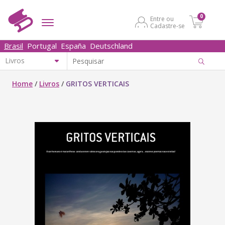
0
Entre ou
Cadastre-se
Brasil
Portugal
España
Deutschland
Home
/
Livros
/
GRITOS VERTICAIS