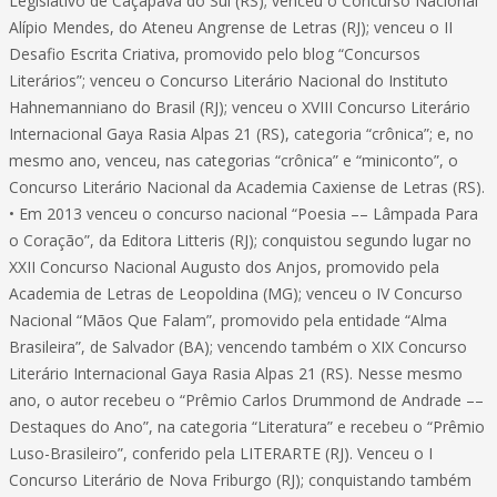
Legislativo de Caçapava do Sul (RS); venceu o Concurso Nacional
Alípio Mendes, do Ateneu Angrense de Letras (RJ); venceu o II
Desafio Escrita Criativa, promovido pelo blog “Concursos
Literários”; venceu o Concurso Literário Nacional do Instituto
Hahnemanniano do Brasil (RJ); venceu o XVIII Concurso Literário
Internacional Gaya Rasia Alpas 21 (RS), categoria “crônica”; e, no
mesmo ano, venceu, nas categorias “crônica” e “miniconto”, o
Concurso Literário Nacional da Academia Caxiense de Letras (RS).
• Em 2013 venceu o concurso nacional “Poesia –– Lâmpada Para
o Coração”, da Editora Litteris (RJ); conquistou segundo lugar no
XXII Concurso Nacional Augusto dos Anjos, promovido pela
Academia de Letras de Leopoldina (MG); venceu o IV Concurso
Nacional “Mãos Que Falam”, promovido pela entidade “Alma
Brasileira”, de Salvador (BA); vencendo também o XIX Concurso
Literário Internacional Gaya Rasia Alpas 21 (RS). Nesse mesmo
ano, o autor recebeu o “Prêmio Carlos Drummond de Andrade ––
Destaques do Ano”, na categoria “Literatura” e recebeu o “Prêmio
Luso-Brasileiro”, conferido pela LITERARTE (RJ). Venceu o I
Concurso Literário de Nova Friburgo (RJ); conquistando também