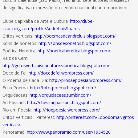
Editora Calêndula (São Paulo), reunindo sete autores brasileiros
de significativa expressão no cenário nacional contemporâneo.
Clube Capixaba de Arte e Cultura:
http://clube-
ccac.ning.com/profile/AndreLuisSoares
Gritos Verticais:
http://poemasdeandreluis.blogspot.com/
Sons de Sonetos:
http://sonsdesonetos.blogspot.com/
Poética Herética:
http://poeticaheretica.blogspot.com/
Raiz de Cem:
http://gritosverticaisdanaturezapoetica.blogspot.com/
Doce de Fel:
http://docedefel.wordpress.com/
O Poema de Cada Dia:
http://prosaepoesia.wordpress.com/
Foto Poema:
http://foto-poema.blogspot.com/
Orquidaceas:
http://orquidaceas.tumblr.com/
An Passant:
http://chessanpassant.blogspot.com/
Rio em Poesia:
http://rioepoesia.wordpress.com/
Gritos Verticais - Pinterest:
http://pinterest.com/Lobodomar/gritos-
verticais/
Panoramio:
http://www.panoramio.com/user/1934520