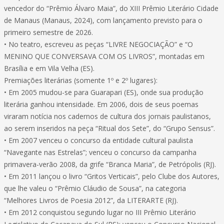
vencedor do “Prêmio Álvaro Maia”, do XIII Prêmio Literário Cidade
de Manaus (Manaus, 2024), com lançamento previsto para o
primeiro semestre de 2026.
• No teatro, escreveu as peças “LIVRE NEGOCIAÇÃO” e “O
MENINO QUE CONVERSAVA COM OS LIVROS”, montadas em
Brasília e em Vila Velha (ES).
Premiações literárias (somente 1º e 2º lugares):
• Em 2005 mudou-se para Guarapari (ES), onde sua produção
literária ganhou intensidade. Em 2006, dois de seus poemas
viraram notícia nos cadernos de cultura dos jornais paulistanos,
ao serem inseridos na peça “Ritual dos Sete”, do “Grupo Sensus”.
• Em 2007 venceu o concurso da entidade cultural paulista
“Navegante nas Estrelas”; venceu o concurso da campanha
primavera-verão 2008, da grife “Branca Maria”, de Petrópolis (RJ).
• Em 2011 lançou o livro “Gritos Verticais”, pelo Clube dos Autores,
que lhe valeu o “Prêmio Cláudio de Sousa”, na categoria
“Melhores Livros de Poesia 2012”, da LITERARTE (RJ).
• Em 2012 conquistou segundo lugar no III Prêmio Literário