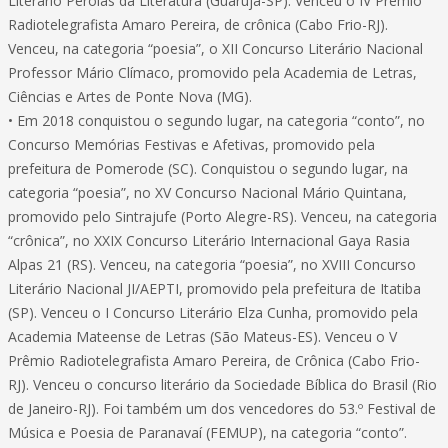
Literário Pérolas da Literatura (Guarujá-SP). Venceu o IV Prêmio
Radiotelegrafista Amaro Pereira, de crônica (Cabo Frio-RJ).
Venceu, na categoria “poesia”, o XII Concurso Literário Nacional
Professor Mário Clímaco, promovido pela Academia de Letras,
Ciências e Artes de Ponte Nova (MG).
• Em 2018 conquistou o segundo lugar, na categoria “conto”, no
Concurso Memórias Festivas e Afetivas, promovido pela
prefeitura de Pomerode (SC). Conquistou o segundo lugar, na
categoria “poesia”, no XV Concurso Nacional Mário Quintana,
promovido pelo Sintrajufe (Porto Alegre-RS). Venceu, na categoria
“crônica”, no XXIX Concurso Literário Internacional Gaya Rasia
Alpas 21 (RS). Venceu, na categoria “poesia”, no XVIII Concurso
Literário Nacional JI/AEPTI, promovido pela prefeitura de Itatiba
(SP). Venceu o I Concurso Literário Elza Cunha, promovido pela
Academia Mateense de Letras (São Mateus-ES). Venceu o V
Prêmio Radiotelegrafista Amaro Pereira, de Crônica (Cabo Frio-
RJ). Venceu o concurso literário da Sociedade Bíblica do Brasil (Rio
de Janeiro-RJ). Foi também um dos vencedores do 53.º Festival de
Música e Poesia de Paranavaí (FEMUP), na categoria “conto”.