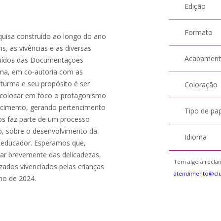
Edição
Formato
uisa construído ao longo do ano
s, as vivências e as diversas
Acabamen
tituídos das Documentações
rma, em co-autoria com as
 turma e seu propósito é ser
Coloração
e colocar em foco o protagonismo
ecimento, gerando pertencimento
Tipo de pa
ros faz parte de um processo
co, sobre o desenvolvimento da
Idioma
o educador. Esperamos que,
har brevemente das delicadezas,
Tem algo a reclam
zados vivenciados pelas crianças
atendimento@cl
ano de 2024.