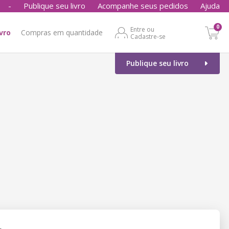
-
Publique seu livro
Acompanhe seus pedidos
Ajuda
0
Entre ou
ivro
Compras em quantidade
Cadastre-se
Publique seu livro