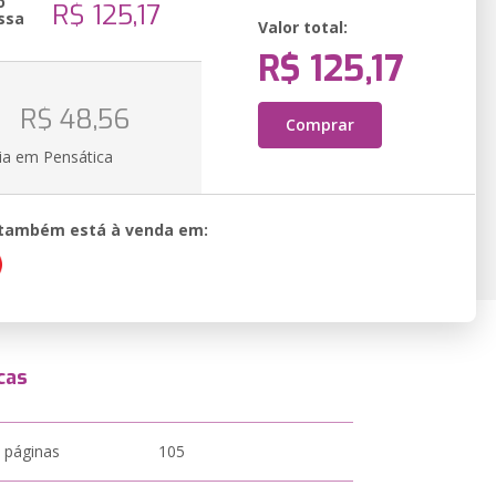
o
R$ 125,17
ssa
Valor total:
R$ 125,17
o
R$ 48,56
Comprar
ia em Pensática
o também está à venda em:
cas
 páginas
105