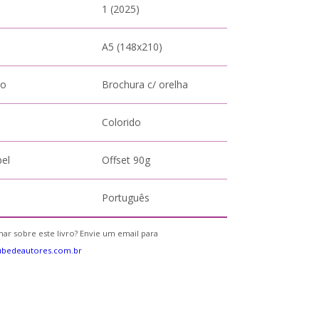
1 (2025)
A5 (148x210)
to
Brochura c/ orelha
Colorido
pel
Offset 90g
Português
ar sobre este livro? Envie um email para
ubedeautores.com.br