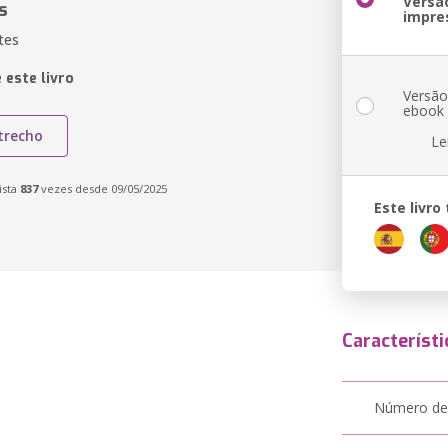
Versã
s
impre
tes
 este livro
Versã
ebook
trecho
Le
ista
837
vezes desde 09/05/2025
Este livr
Característi
Número de