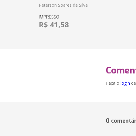
Peterson Soares da Silva
IMPRESSO
R$ 41,58
Coment
Faça o
login
dei
0 comentár