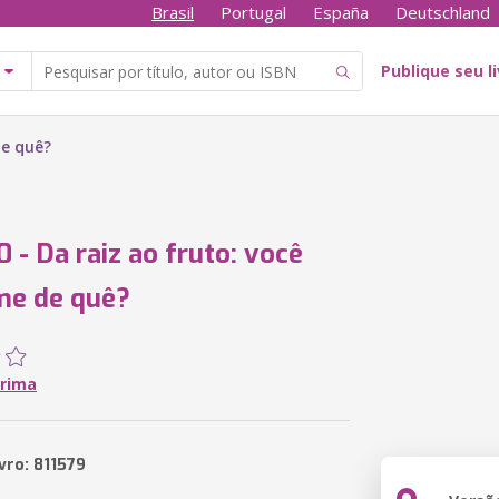
Brasil
Portugal
España
Deutschland
Publique seu l
de quê?
0 - Da raiz ao fruto: você
me de quê?
Prima
vro: 811579