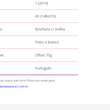
1 (2014)
A5 (148x210)
to
Brochura c/ orelha
Preto e branco
pel
Offset 75g
Português
ar sobre este livro? Envie um email para
ubedeautores.com.br