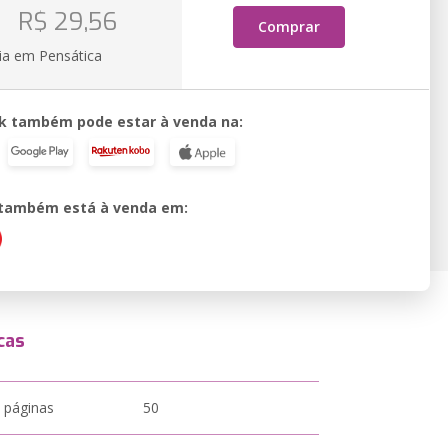
o
R$ 29,56
Comprar
ia em Pensática
k também pode estar à venda na:
o também está à venda em:
cas
 páginas
50