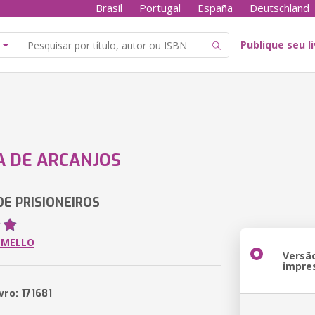
Brasil
Portugal
España
Deutschland
Publique seu l
 DE ARCANJOS
DE PRISIONEIROS
 MELLO
Versã
impre
vro: 171681