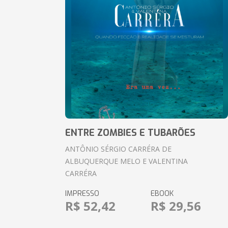
ENTRE ZOMBIES E TUBARÕES
ANTÔNIO SÉRGIO CARRÉRA DE
ALBUQUERQUE MELO E VALENTINA
CARRÉRA
IMPRESSO
EBOOK
R$ 52,42
R$ 29,56