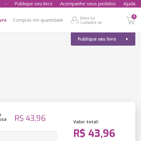
-
Publique seu livro
Acompanhe seus pedidos
Ajuda
0
Entre ou
ivro
Compras em quantidade
Cadastre-se
Publique seu livro
o
R$ 43,96
ssa
Valor total:
R$ 43,96