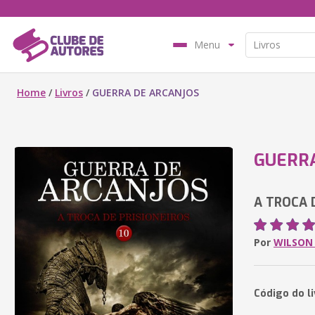
Menu
Home
/
Livros
/
GUERRA DE ARCANJOS
GUERRA
A TROCA 
Por
WILSON
Código do li