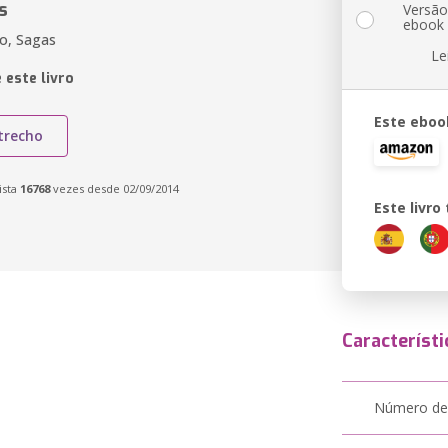
s
Versã
ebook
o, Sagas
Le
 este livro
Este eboo
trecho
ista
16768
vezes desde 02/09/2014
Este livr
Característi
Número de