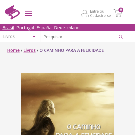
0
Entre ou
Cadastre-se
Brasil
Portugal
España
Deutschland
Home
/
Livros
/
O CAMINHO PARA A FELICIDADE