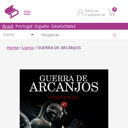
0
Entre ou
Cadastre-se
Brasil
Portugal
España
Deutschland
Home
/
Livros
/
GUERRA DE ARCANJOS