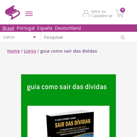
0
Entre ou
Cadastre-se
Brasil
Portugal
España
Deutschland
Home
/
Livros
/
guia como sair das dividas