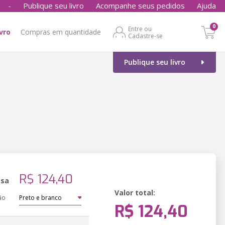
-
Publique seu livro
Acompanhe seus pedidos
Ajuda
0
Entre ou
ivro
Compras em quantidade
Cadastre-se
Publique seu livro
o
R$ 124,40
ssa
Valor total:
ão
R$ 124,40