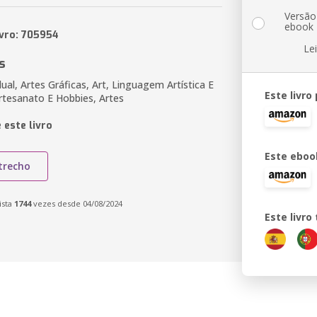
Versão
ebook
ivro: 705954
Le
s
idual, Artes Gráficas, Art, Linguagem Artística E
Este livro
Artesanato E Hobbies, Artes
 este livro
Este eboo
trecho
ista
1744
vezes desde 04/08/2024
Este livr