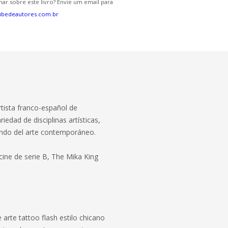
ar sobre este livro? Envie um email para
ubedeautores.com.br
rtista franco-español de
edad de disciplinas artísticas,
mundo del arte contemporáneo.
 cine de serie B, The Mika King
s
 arte tattoo flash estilo chicano