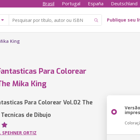
Brasil
Portugal
España
Deutschland
Publique seu l
Mika King
antasticas Para Colorear
The Mika King
tasticas Para Colorear Vol.02 The
Versã
impre
 Tecnicas de Dibujo
Coloraç
 SPEHNER ORTIZ