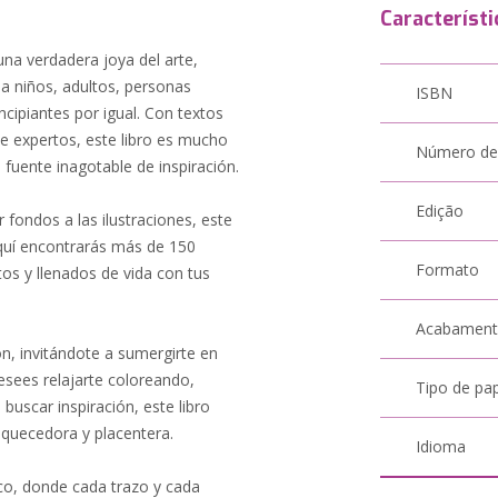
Característi
 una verdadera joya del arte,
 a niños, adultos, personas
ISBN
ncipiantes por igual. Con textos
e expertos, este libro es mucho
Número de
fuente inagotable de inspiración.
Edição
 fondos a las ilustraciones, este
 Aquí encontrarás más de 150
Formato
os y llenados de vida con tus
Acabamen
n, invitándote a sumergirte en
esees relajarte coloreando,
Tipo de pa
buscar inspiración, este libro
iquecedora y placentera.
Idioma
tico, donde cada trazo y cada