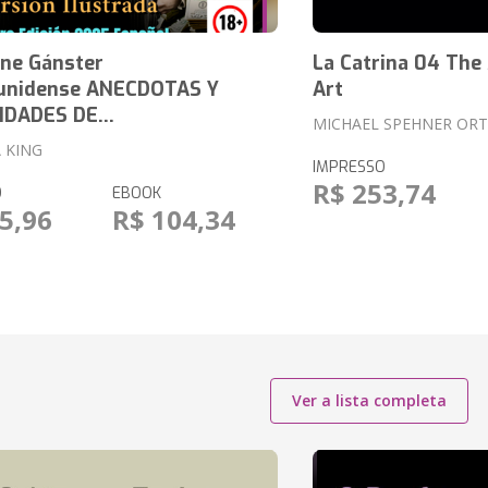
one Gánster
La Catrina 04 The
unidense ANECDOTAS Y
Art
IDADES DE...
MICHAEL SPEHNER ORT
 KING
IMPRESSO
R$ 253,74
O
EBOOK
5,96
R$ 104,34
Ver a lista completa