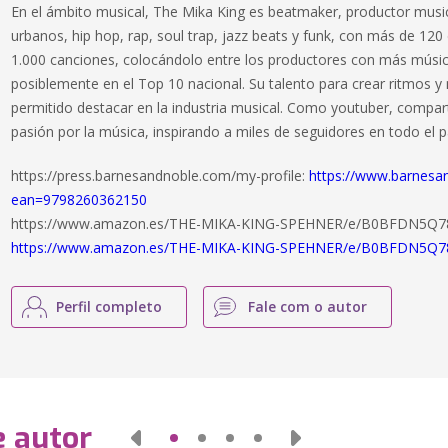
En el ámbito musical, The Mika King es beatmaker, productor music
urbanos, hip hop, rap, soul trap, jazz beats y funk, con más de 12
1.000 canciones, colocándolo entre los productores con más músic
posiblemente en el Top 10 nacional. Su talento para crear ritmos y
permitido destacar en la industria musical. Como youtuber, compar
pasión por la música, inspirando a miles de seguidores en todo el p
https://press.barnesandnoble.com/my-profile:
https://www.barnesa
ean=9798260362150
https://www.amazon.es/THE-MIKA-KING-SPEHNER/e/B0BFDN5Q78/r
https://www.amazon.es/THE-MIKA-KING-SPEHNER/e/B0BFDN5Q78/
Perfil completo
Fale com o autor
e autor