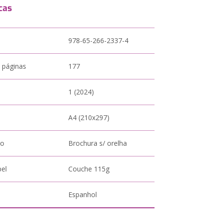
cas
978-65-266-2337-4
 páginas
177
1 (2024)
A4 (210x297)
to
Brochura s/ orelha
pel
Couche 115g
Espanhol