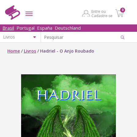
0
Entre ou
Cadastre-se
Brasil
Portugal
España
Deutschland
Home
/
Livros
/
Hadriel - O Anjo Roubado