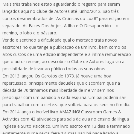
Mais três trabalhos estão aguardando o registro para serem
lançados aqui no Clube de Autores até junho/2012. São três
contos desmembrados de “As Crônicas do LuaR” para edição em
separado: As Faces Dos Anjos, A Ilha e O Desaparecido – o
menino, o lobo e o pássaro.
Vendo e sentindo a dificuldade qual o mercado trata novos
escritores no que tange a publicação de um livro, bem como os
altos custos de uma edição independente e a ínfima remuneração
que o autor recebe, ao descobrir o Clube de Autores logo viu a
possibilidade de levar ao público todas as suas obras.
Em 2013 lançou Os Garotos de 1973. Já houve uma boa
repercussão, principalmente daqueles que discordam que na
década de 70 tínhamos mais liberdade de ir e vir sem nos
preocupar com um bandido a cada esquina. Um pai poderia sair
para trabalhar com a certeza que voltaria para os seus no fim dia.
Em 2014 lança o incrível livro AMAZING! Classroom Games &
Activities com 42 atividades para sala de aula no ensino da língua
Inglesa e Surto Psicótico. Um livro escrito em 13 dias e terminado
exatamente numa sexta-feira 13, mas não há nada ligado à