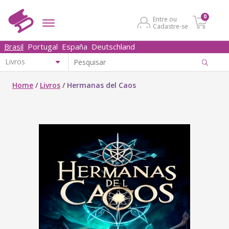
0
Entre ou
Cadastre-se
Brasil
Portugal
España
Deutschland
Home
/
Livros
/
Hermanas del Caos