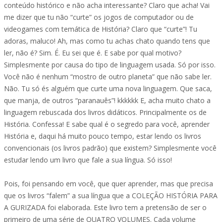
conteúdo histórico e não acha interessante? Claro que acha! Vai
me dizer que tu não “curte” os jogos de computador ou de
videogames com temática de História? Claro que “curte”! Tu
adoras, maluco! Ah, mas como tu achas chato quando tens que
ler, não é? Sim. É. Eu sei que é. E sabe por qual motivo?
Simplesmente por causa do tipo de linguagem usada. Só por isso.
Você não é nenhum “mostro de outro planeta” que não sabe ler.
Não. Tu só és alguém que curte uma nova linguagem. Que saca,
que manja, de outros “paranauês”! kkkkkk E, acha muito chato a
linguagem rebuscada dos livros didáticos. Principalmente os de
História. Confessa! E sabe qual é o segredo para você, aprender
História e, daqui há muito pouco tempo, estar lendo os livros
convencionais (os livros padrão) que existem? Simplesmente você
estudar lendo um livro que fale a sua língua. Só isso!
Pois, foi pensando em você, que quer aprender, mas que precisa
que os livros “falem” a sua língua que a COLEÇÃO HISTÓRIA PARA
A GURIZADA foi elaborada. Este livro tem a pretensão de ser o
primeiro de uma série de QUATRO VOLUMES. Cada volume