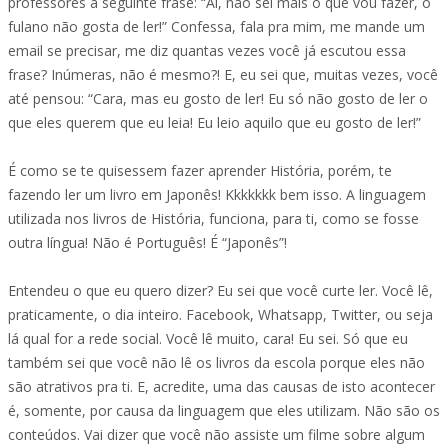
professores a seguinte frase: “Ai, não sei mais o que vou fazer, o
fulano não gosta de ler!” Confessa, fala pra mim, me mande um
email se precisar, me diz quantas vezes você já escutou essa
frase? Inúmeras, não é mesmo?! E, eu sei que, muitas vezes, você
até pensou: “Cara, mas eu gosto de ler! Eu só não gosto de ler o
que eles querem que eu leia! Eu leio aquilo que eu gosto de ler!”
É como se te quisessem fazer aprender História, porém, te
fazendo ler um livro em Japonês! Kkkkkkk bem isso. A linguagem
utilizada nos livros de História, funciona, para ti, como se fosse
outra língua! Não é Português! É “Japonês”!
Entendeu o que eu quero dizer? Eu sei que você curte ler. Você lê,
praticamente, o dia inteiro. Facebook, Whatsapp, Twitter, ou seja
lá qual for a rede social. Você lê muito, cara! Eu sei. Só que eu
também sei que você não lê os livros da escola porque eles não
são atrativos pra ti. E, acredite, uma das causas de isto acontecer
é, somente, por causa da linguagem que eles utilizam. Não são os
conteúdos. Vai dizer que você não assiste um filme sobre algum