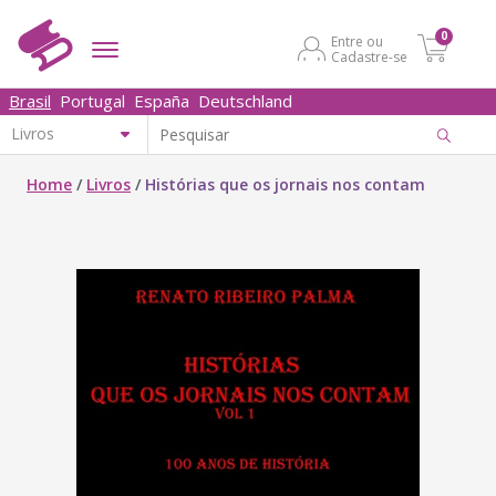
0
Entre ou
Cadastre-se
Brasil
Portugal
España
Deutschland
Home
/
Livros
/
Histórias que os jornais nos contam