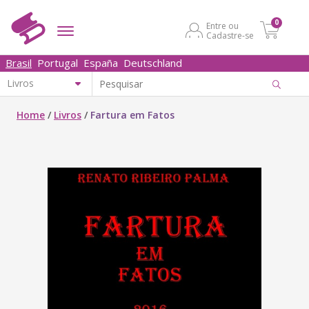
0
Entre ou
Cadastre-se
Brasil
Portugal
España
Deutschland
Home
/
Livros
/
Fartura em Fatos