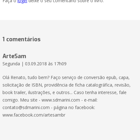
Faça o
login
deixe o seu comentário sobre o livro.
1 comentários
ArteSam
Segunda | 03.09.2018 às 17h09
Olá Renato, tudo bem? Faço serviço de conversão epub, capa,
solicitação de ISBN, providência de ficha catalográfica, revisão,
book trailer, ilustrações, e outros... Caso tenha interesse, fale
comigo. Meu site - www.sdmarini.com - e-mail:
contato@sdmarini.com - página no facebook:
www.facebook.com/artesambr