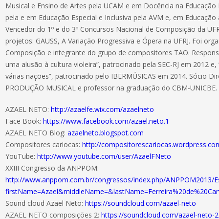
Musical e Ensino de Artes pela UCAM e em Docência na Educação P
pela e em Educação Especial e Inclusiva pela AVM e, em Educação 
Vencedor do 1º e do 3º Concursos Nacional de Composição da UFR
projetos: GAUSS, A Variação Progressiva e Ópera na UFRJ. Foi org
Composição e integrante do grupo de compositores TAO. Responsá
uma alusão à cultura violeira”, patrocinado pela SEC-RJ em 2012 
várias nações”, patrocinado pelo IBERMÚSICAS em 2014. Sócio D
PRODUÇÃO MUSICAL e professor na graduação do CBM-UNICBE.
AZAEL NETO:
http://azaelfe.wix.com/azaelneto
Face Book:
https://www.facebook.com/azael.neto.1
AZAEL NETO Blog:
azaelneto.blogspot.com
Compositores cariocas:
http://compositorescariocas.wordpress.co
YouTube:
http://www.youtube.com/user/AzaelFNeto
XXIII Congresso da ANPPOM:
http://www.anppom.com.br/congressos/index.php/ANPPOM2013/Esc
firstName=Azael&middleName=&lastName=Ferreira%20de%20Carv
Sound cloud Azael Neto:
https://soundcloud.com/azael-neto
AZAEL NETO composições 2:
https://soundcloud.com/azael-neto-2