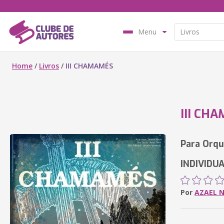
Menu
Home
/
Livros
/
III CHAMAMÉS
III CH
Para Orqu
INDIVIDUA
Por
AZAEL 