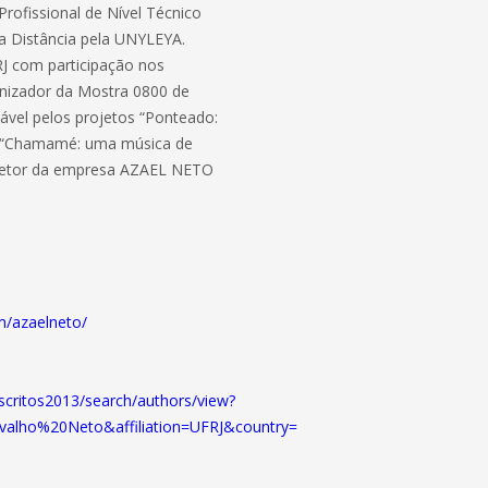
rofissional de Nível Técnico
a Distância pela UNYLEYA.
J com participação nos
anizador da Mostra 0800 de
vel pelos projetos “Ponteado:
e, “Chamamé: uma música de
iretor da empresa AZAEL NETO
m/azaelneto/
ritos2013/search/authors/view?
alho%20Neto&affiliation=UFRJ&country=