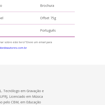
to
Brochura
pel
Offset 75g
Português
ar sobre este livro? Envie um email para
ubedeautores.com.br
MVL. Tecnólogo em Gravação e
UFRJ, Licenciado em Música
são pelo CBM, em Educação