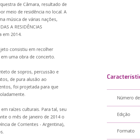
questra de Câmara, resultado de
r meio de residência no local. A
a música de várias nações,
AJUDAS A RESIDÊNCIAS
a em 2014.
ojeto consistiu em recolher
ma em uma obra de concerto.
nteto de sopros, percussão e
Característi
tos, de pura alusão ao
tos, foi projetada para que
soladamente.
Número de
raízes culturais. Para tal, seu
Edição
ante o mês de janeiro de 2014 o
íncia de Corrientes - Argentina),
Formato
s.