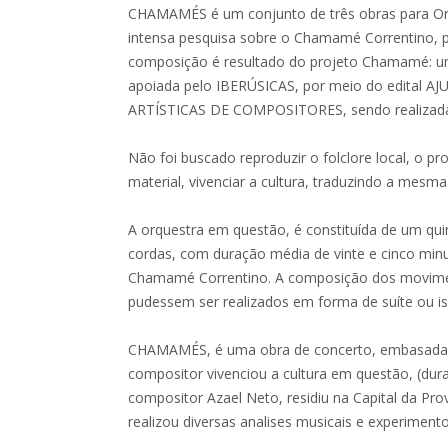
CHAMAMÉS é um conjunto de três obras para Or
intensa pesquisa sobre o Chamamé Correntino, po
composição é resultado do projeto Chamamé: um
apoiada pelo IBERÚSICAS, por meio do edital 
ARTÍSTICAS DE COMPOSITORES, sendo realizad
Não foi buscado reproduzir o folclore local, o pr
material, vivenciar a cultura, traduzindo a mes
A orquestra em questão, é constituída de um qui
cordas, com duração média de vinte e cinco minu
Chamamé Correntino. A composição dos movimen
pudessem ser realizados em forma de suíte ou i
CHAMAMÉS, é uma obra de concerto, embasada em 
compositor vivenciou a cultura em questão, (dur
compositor Azael Neto, residiu na Capital da Prov
realizou diversas analises musicais e experimento