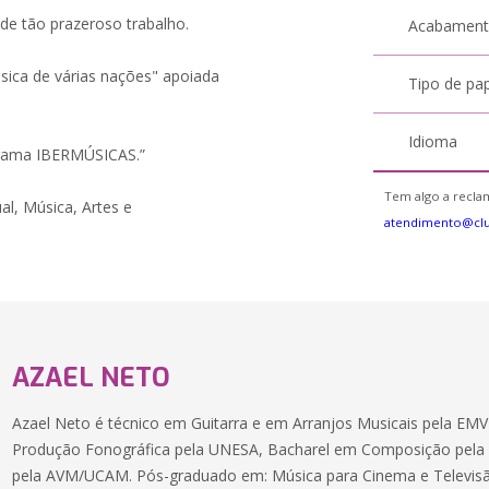
 de tão prazeroso trabalho.
Acabamen
ica de várias nações" apoiada
Tipo de pa
Idioma
ograma IBERMÚSICAS.”
Tem algo a reclam
al, Música, Artes e
atendimento@cl
AZAEL NETO
Azael Neto é técnico em Guitarra e em Arranjos Musicais pela E
Produção Fonográfica pela UNESA, Bacharel em Composição pela 
pela AVM/UCAM. Pós-graduado em: Música para Cinema e Televi