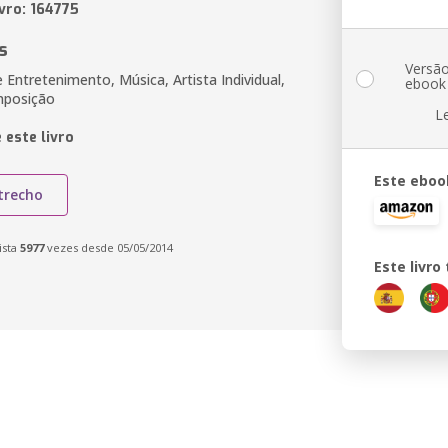
vro: 164775
s
Versã
e Entretenimento, Música, Artista Individual,
ebook
mposição
L
 este livro
Este eboo
trecho
ista
5977
vezes desde 05/05/2014
Este livr