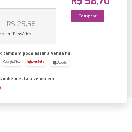
R$ 58,70
Comprar
o
R$ 29,56
eia em Pensática
k também pode estar à venda na:
o também está à venda em: