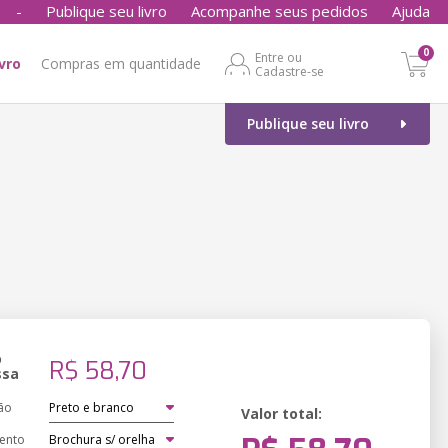
-
Publique seu livro
Acompanhe seus pedidos
Ajuda
0
Entre ou
ivro
Compras em quantidade
Cadastre-se
Publique seu livro
o
R$ 58,70
ssa
ão
Valor total:
ento