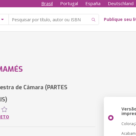
Brasil
Portugal
España
Deutschland
Publique seu l
AMAMÉS
estra de Câmara (PARTES
IS)
Versã
impre
NETO
Coloraç
Acabam