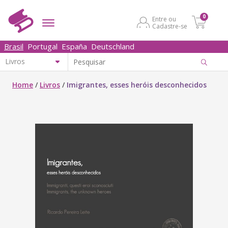
0
Entre ou
Cadastre-se
Brasil
Portugal
España
Deutschland
Home
/
Livros
/
Imigrantes, esses heróis desconhecidos