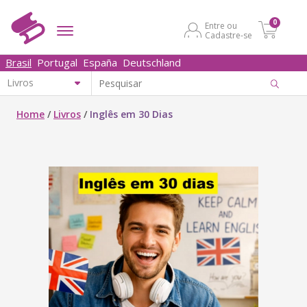
0
Entre ou
Cadastre-se
Brasil
Portugal
España
Deutschland
Home
/
Livros
/
Inglês em 30 Dias