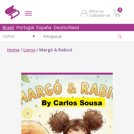
0
Entre ou
Cadastre-se
Brasil
Portugal
España
Deutschland
Home
/
Livros
/
Margó & Rabicó