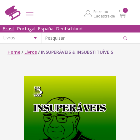
0
Entre ou
Cadastre-se
Brasil
Portugal
España
Deutschland
Home
/
Livros
/
INSUPERÁVEIS & INSUBSTITUÍVEIS