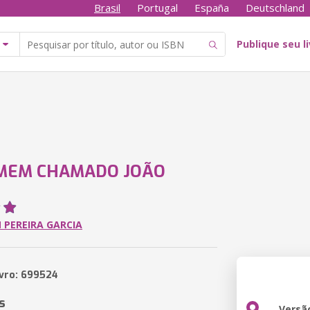
Brasil
Portugal
España
Deutschland
Publique seu l
MEM CHAMADO JOÃO
 PEREIRA GARCIA
ivro: 699524
s
Versã