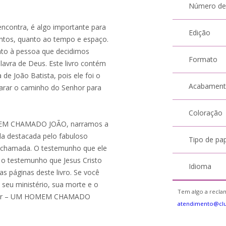
Número de
 encontra, é algo importante para
Edição
ntos, quanto ao tempo e espaço.
anto à pessoa que decidimos
Formato
avra de Deus. Este livro contém
e João Batista, pois ele foi o
Acabamen
parar o caminho do Senhor para
Coloração
OMEM CHAMADO JOÃO, narramos a
da destacada pelo fabuloso
Tipo de pa
e chamada. O testemunho que ele
 o testemunho que Jesus Cristo
Idioma
s páginas deste livro. Se você
 seu ministério, sua morte e o
Tem algo a reclam
 a ler – UM HOMEM CHAMADO
atendimento@cl