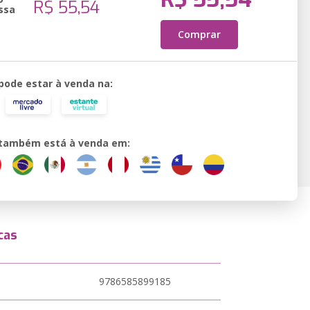
R$ 55,54
ssa
Comprar
 pode estar à venda na:
o também está à venda em:
cas
9786585899185