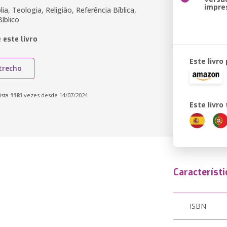
impre
lia, Teologia, Religião, Referência Bíblica,
íblico
 este livro
Este livro
trecho
ista
1181
vezes desde 14/07/2024
Este livr
Característi
ISBN