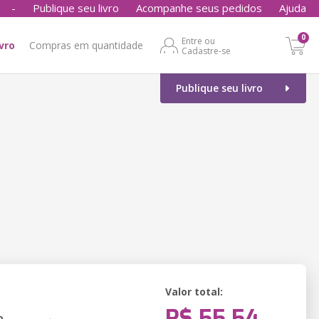
-
Publique seu livro
Acompanhe seus pedidos
Ajuda
0
Entre ou
ivro
Compras em quantidade
Cadastre-se
Publique seu livro
Valor total:
R$ 55,54
o