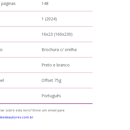
 páginas
148
1 (2024)
16x23 (160x230)
to
Brochura c/ orelha
Preto e branco
pel
Offset 75g
Português
ar sobre este livro? Envie um email para
ubedeautores.com.br