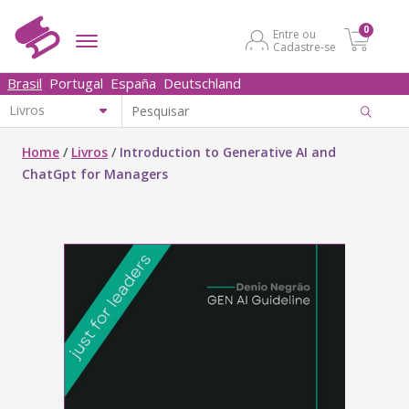
0
Entre ou
Cadastre-se
Brasil
Portugal
España
Deutschland
Home
/
Livros
/
Introduction to Generative AI and
ChatGpt for Managers