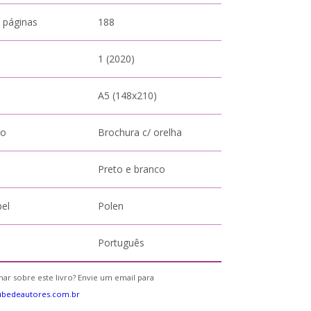
 páginas
188
1 (2020)
A5 (148x210)
to
Brochura c/ orelha
Preto e branco
pel
Polen
Português
ar sobre este livro? Envie um email para
ubedeautores.com.br