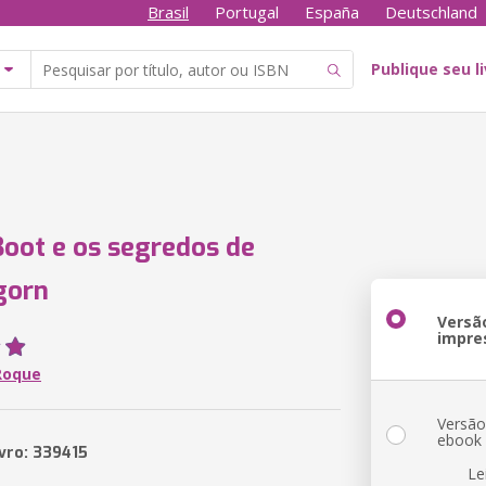
Brasil
Portugal
España
Deutschland
Publique seu l
oot e os segredos de
gorn
Versã
impre
 Roque
Versã
ebook
ivro: 339415
Le