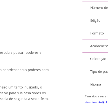
Número de
Edição
Formato
Acabamen
escobre possuir poderes e
Coloração
mo coordenar seus poderes para
Tipo de pa
Idioma
eiro um tanto inusitado, o
 salvo para sua casa todos os
Tem algo a reclam
scola de segunda a sexta-feira,
atendimento@cl