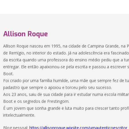
Allison Roque
Allison Roque nasceu em 1995, na cidade de Campina Grande, na P
de Remígio, no interior do estado. Já na adolescência era fascinad
da escrita quando uma professora do ensino médio pediu que a tu
entregar. Ele então apaixonou-se pela escrita e passou a escrever 
Boot.
Foi criado por uma família humilde, uma mãe que sempre fez de tu
padastro que sempre o apoiou e torceu pelo seu sucesso.
Aos 23 anos, saiu de sua cidade para ir estudar numa escola militar
Boot e os segredos de Frestingorn.
É um jovem que sonha grande e luta muito para crescer tanto prof
intelectualmente.
Blog pessoal:
https://allisonroque.wixsite.com/umautenticoescritor