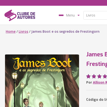
Menu
Home
/
Livros
/
James Boot e os segredos de Frestingorn
James B
Frestin
Por
Allison
Código do l