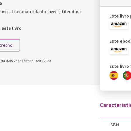
s
nce, Literatura Infanto Juvenil, Literatura
Este livro
 este livro
Este eboo
trecho
ista
4235
vezes desde 16/09/2020
Este livr
Característi
ISBN