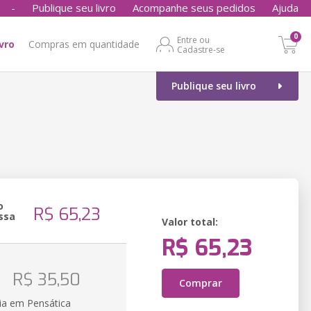
-
Publique seu livro
Acompanhe seus pedidos
Ajuda
0
Entre ou
ivro
Compras em quantidade
Cadastre-se
Publique seu livro
o
R$ 65,23
ssa
Valor total:
R$ 65,23
o
R$ 35,50
Comprar
ia em Pensática