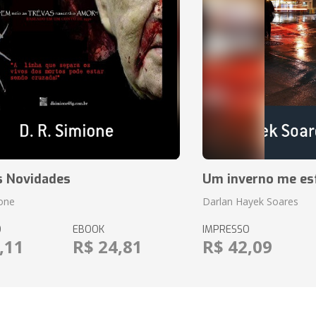
s Novidades
Um inverno me es
ione
Darlan Hayek Soares
O
EBOOK
IMPRESSO
,11
R$ 24,81
R$ 42,09