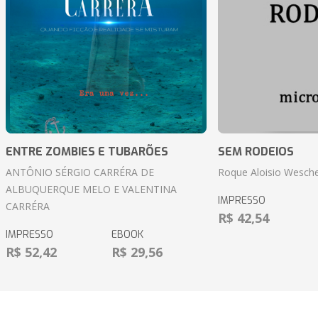
ENTRE ZOMBIES E TUBARÕES
SEM RODEIOS
ANTÔNIO SÉRGIO CARRÉRA DE
Roque Aloisio Wesche
ALBUQUERQUE MELO E VALENTINA
IMPRESSO
CARRÉRA
R$ 42,54
IMPRESSO
EBOOK
R$ 52,42
R$ 29,56