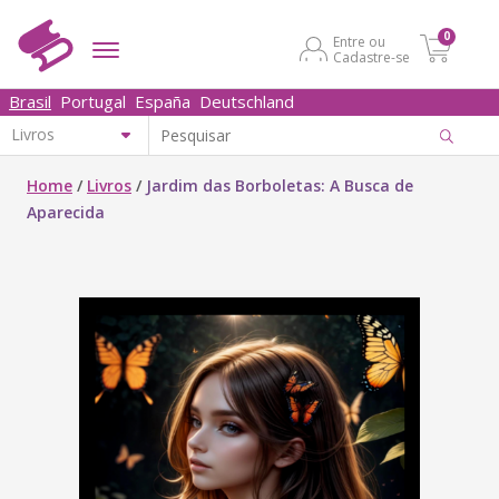
0
Entre ou
Cadastre-se
Brasil
Portugal
España
Deutschland
Home
/
Livros
/
Jardim das Borboletas: A Busca de
Aparecida