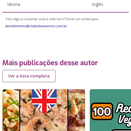
Idioma
Inglês
Tem algo a reclamar sobre este livro? Envie um email para
atendimento@clubedeautores.com.br
Mais publicações desse autor
Ver a lista completa