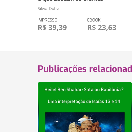
Silvio Dutra
IMPRESSO
EBOOK
R$ 39,39
R$ 23,63
Publicações relaciona