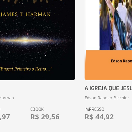
o
A IGREJA QUE JES
 Harman
Edson Raposo Belchior
O
EBOOK
IMPRESSO
,97
R$ 29,56
R$ 44,92