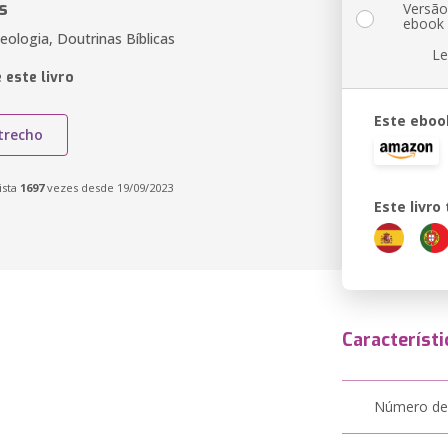
s
Versã
ebook
Teologia, Doutrinas Bíblicas
Le
 este livro
Este eboo
trecho
ista
1697
vezes desde 19/09/2023
Este livr
Característi
Número de