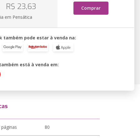
o
R$ 23,63
Comprar
ia em Pensática
k também pode estar à venda na:
o também está à venda em:
cas
 páginas
80