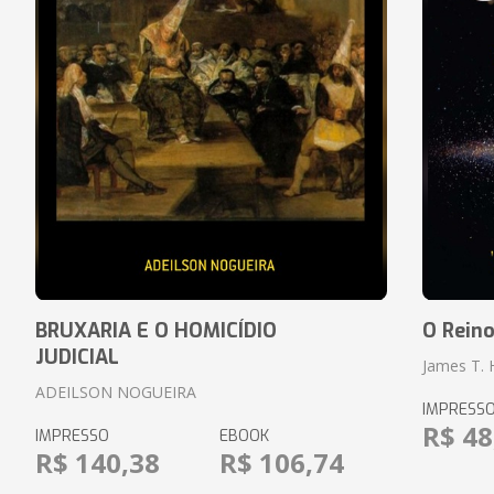
BRUXARIA E O HOMICÍDIO
O Rein
JUDICIAL
James T.
ADEILSON NOGUEIRA
IMPRESS
R$ 48
IMPRESSO
EBOOK
R$ 140,38
R$ 106,74