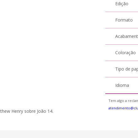
Edição
Formato
Acabamen
Coloração
Tipo de pa
Idioma
Tem algo a reclam
atendimento@cl
tthew Henry sobre João 14.