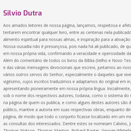
Silvio Dutra
Aos amados leitores de nossa página, lançamos, respeitosa e afe
tentarem encontrar qualquer livro, entre as centenas nela publica
alimento espiritual para nossas almas, e inspiração para a ativa
Nossa ousadia não é presunçosa, pois nada há ali publicado, de
em nossa própria vida, confirmando a veracidade e operosidade da
Além do comentário de todos os livros da Bíblia (Velho e Novo Test
e das várias mensagens devocionais que escrevi, juntamos ao nos
vários outros servos do Senhor, especialmente o daqueles que viv
vigésimo, cujos escritos traduzimos e adaptamos do original em i
apresentando pioneiramente em nossa própria língua. Inicialmente,
sob o nome dos respectivos autores, todavia, como o sistema do C
na página de quem os publica, e como alguns destes autores são
público, mantive a autoria em suas respectivas obras, enquanto di
página, de modo que todo o conjunto ficasse localizado em um me
as consultas dos interessados. Dentre estes se nomeiam Calvino, 
Thomas Watson, Thomas Manton, Richard Baxter, George Whitefiel