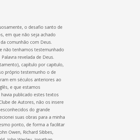
tuosamente, o desafio santo de
dos, em que não seja achado
ção da comunhão com Deus.
 que não tenhamos testemunhado
 Palavra revelada de Deus.
amento), capítulo por capitulo,
so próprio testemunho o de
eram em séculos anteriores ao
nglês, e que estamos
 havia publicado estes textos
lube de Autores, não os insere
 desconhecidos do grande
recionei suas obras para a minha
smo ponto, de forma a facilitar
John Owen, Richard Sibbes,
d, John Wesley, Jonathan