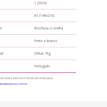
1 (2023)
A5 (148x210)
to
Brochura c/ orelha
Preto e branco
pel
Offset 75g
Português
ar sobre este livro? Envie um email para
ubedeautores.com.br