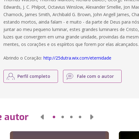
Edwards, J. C. Philpot, Octavius Winslow, Alexander Smellie, Jon 
Charnock, James Smith, Archibald G. Brown, John Angell James, Ch
estando mortos, ainda falam - e muito - da parte de Deus para nós
juntar ao meu pequeno luminar, estes grandes luminares de Cristo, 
luzes que convergem em uma grande unidade, provindas da mesma l
mentes, os corações e os espíritos que forem por elas alcançados.
Abrindo o Coração:
http://25dutra.wix.com/eternidade
Perfil completo
Fale com o autor
e autor