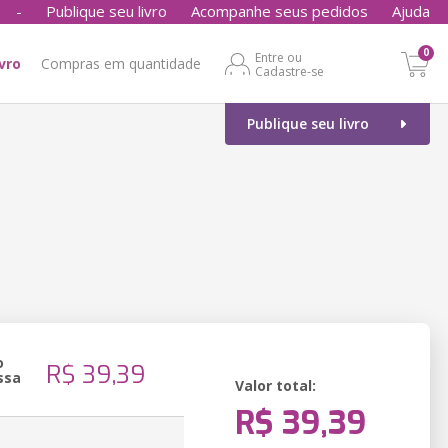
-
Publique seu livro
Acompanhe seus pedidos
Ajuda
0
Entre ou
ivro
Compras em quantidade
Cadastre-se
Publique seu livro
o
R$ 39,39
ssa
Valor total:
R$ 39,39