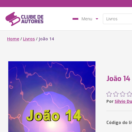
Menu
Home
/
Livros
/
João 14
João 14
Por
Silvio D
Código do l