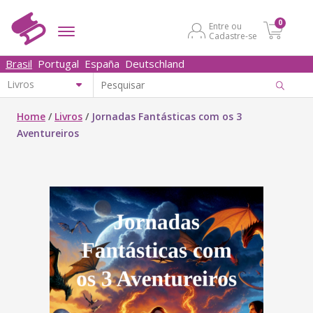
0
Entre ou
Cadastre-se
Brasil
Portugal
España
Deutschland
Home
/
Livros
/
Jornadas Fantásticas com os 3
Aventureiros