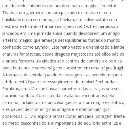
uma feiticeira iniciante com um dom para a magia elemental;
Tharion, um guerreiro com um passado misterioso e uma
habilidade única com armas; e Caelum, um ladino astuto cuja
destreza e charme o tornam indispensável. Os três heróis são
lançados em uma jornada épica quando descobrem um antigo
artefato mágico que ameaça desequilibrar as forças do mundo
conhecido como Eryndor. Este reino vasto e diversificado é lar de
criaturas fantásticas, desde dragões majestosos até elfos sábios
e anões ferreiros. As cidades são centros de comércio e política
onde humanos e seres mágicos coexistem em uma trégua frágil.
A trama se desenrola quando os protagonistas percebem que o
artefato está ligado ao ressurgimento do temível Senhor das
Sombras, um vilão que busca submeter todas as raças sob seu
domínio sombrio. Com a ajuda de aliados encontrados pelo
caminho, incluindo uma princesa guerreira e um mago excêntrico,
eles devem decifrar enigmas antigos e enfrentar inimigos
poderosos. O livro explora temas como amizade, coragem frente
ao medo desconhecido e a importância do equilíbrio entre luz e