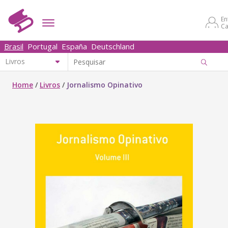
En
Ca
Brasil
Portugal
España
Deutschland
Home
/
Livros
/
Jornalismo Opinativo