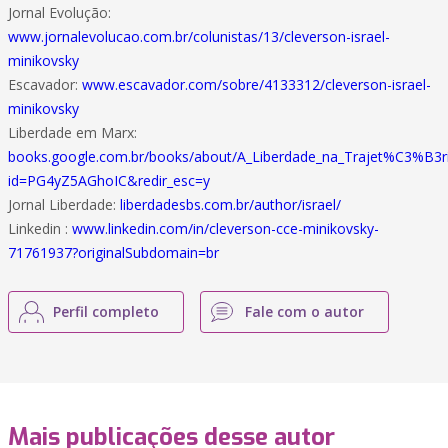
Jornal Evolução:
www.jornalevolucao.com.br/colunistas/13/cleverson-israel-
minikovsky
Escavador:
www.escavador.com/sobre/4133312/cleverson-israel-
minikovsky
Liberdade em Marx:
books.google.com.br/books/about/A_Liberdade_na_Trajet%C3%B3ria
id=PG4yZ5AGhoIC&redir_esc=y
Jornal Liberdade:
liberdadesbs.com.br/author/israel/
Linkedin :
www.linkedin.com/in/cleverson-cce-minikovsky-
71761937?originalSubdomain=br
Perfil completo
Fale com o autor
Mais publicações desse autor