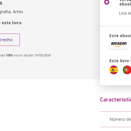
s
eboo
rafia, Artes
Leia 
 este livro
Este eboo
trecho
ista
1001
vezes desde 19/05/2024
Este livr
Característi
Número de