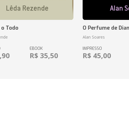
 o Todo
O Perfume de Dia
ende
Alan Soares
O
EBOOK
IMPRESSO
,90
R$ 35,50
R$ 45,00