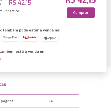
R$ 42,15
R$ 42,15
k
em Pensática
Comprar
k também pode estar à venda na:
o também está à venda em:
cas
 páginas
74