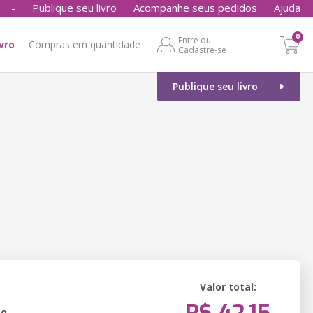
-
Publique seu livro
Acompanhe seus pedidos
Ajuda
0
Entre ou
ivro
Compras em quantidade
Cadastre-se
Publique seu livro
Valor total:
ão