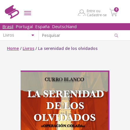
0
Entre ou
Cadastre-se
Brasil
Portugal
España
Deutschland
Home
/
Livros
/
La serenidad de los olvidados