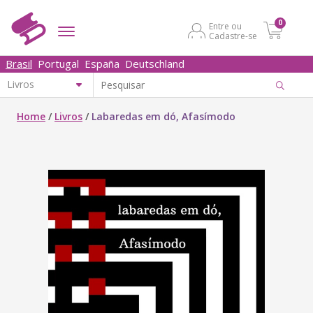
0
Entre ou
Cadastre-se
Brasil
Portugal
España
Deutschland
Home
/
Livros
/
Labaredas em dó, Afasímodo