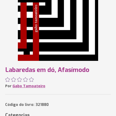
Labaredas em dó, Afasímodo
Por
Gabo Tamoateiro
Código do livro: 321880
Categorias