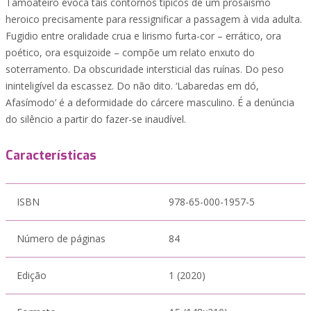
Tamoateiro evoca tais contornos típicos de um prosaísmo
heroico precisamente para ressignificar a passagem à vida adulta.
Fugidio entre oralidade crua e lirismo furta-cor – errático, ora
poético, ora esquizoide – compõe um relato enxuto do
soterramento. Da obscuridade intersticial das ruínas. Do peso
ininteligível da escassez. Do não dito. ‘Labaredas em dó,
Afasímodo’ é a deformidade do cárcere masculino. É a denúncia
do silêncio a partir do fazer-se inaudível.
Características
ISBN
978-65-000-1957-5
Número de páginas
84
Edição
1 (2020)