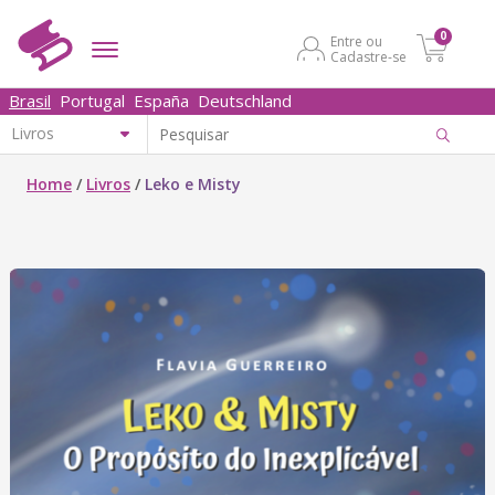
0
Entre ou
Cadastre-se
Brasil
Portugal
España
Deutschland
Home
/
Livros
/
Leko e Misty