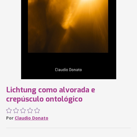
Lichtung como alvorada e
crepúsculo ontológico
Por
Claudio Donato