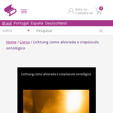
0
Entre ou
Cadastre-se
Brasil
Portugal
España
Deutschland
Home
/
Livros
/
Lichtung como alvorada e crepúsculo
ontológico