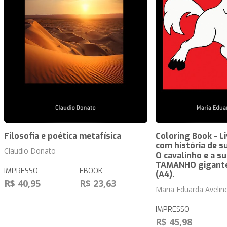
Filosofia e poética metafísica
Coloring Book - Li
com história de s
Claudio Donato
O cavalinho e a s
TAMANHO gigante
IMPRESSO
EBOOK
(A4).
R$ 40,95
R$ 23,63
Maria Eduarda Avelin
IMPRESSO
R$ 45,98